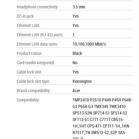
Headphone connectivity
:
3.5 mm
DC-in jack
:
Yes
Ethernet LAN
:
Yes
Ethernet LAN (RJ-45) ports
:
1
Ethernet LAN data rates
:
10,100,1000 Mbit/s
Product colour
:
Black
Card reader integrated
:
No
Cable lock slot
:
Yes
Cable lock slot type
:
Kensington
Brand compatibility
:
Acer
Compatibility
:
TMP2410 P2510 P449 P459 P648-
G3 P658-G3 TMX349 TMX3410
SP513-52N SP714-51 SF514-52
SF713-51 C771 C771T CB515-
1H_1HT CP5-471 CP311-1H_1HN
R751T_TN SW512-52_52P SA5-
271_P