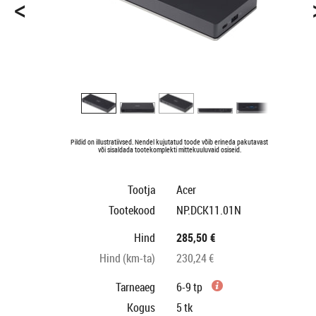
<
Pildid on illustratiivsed. Nendel kujutatud toode võib erineda pakutavast
või sisaldada tootekomplekti mittekuuluvaid osiseid.
Tootja
Acer
Tootekood
NP.DCK11.01N
Hind
285,50 €
Hind (km-ta)
230,24 €
Tarneaeg
6-9 tp
Kogus
5
tk