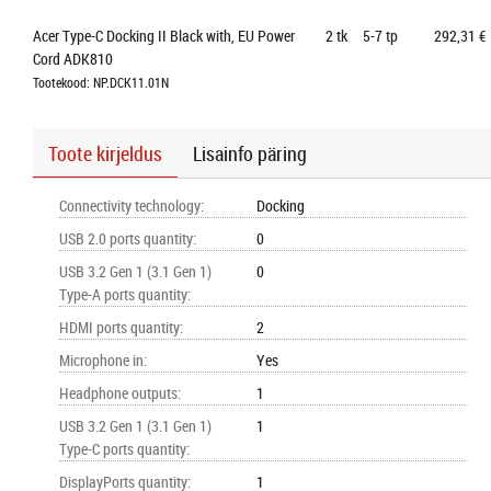
Acer Type-C Docking II Black with, EU Power 
2
tk
5-7 tp
292,31 €
Cord ADK810
Tootekood: NP.DCK11.01N
Toote kirjeldus
Lisainfo päring
Connectivity technology
:
Docking
USB 2.0 ports quantity
:
0
USB 3.2 Gen 1 (3.1 Gen 1)
0
Type-A ports quantity
:
HDMI ports quantity
:
2
Microphone in
:
Yes
Headphone outputs
:
1
USB 3.2 Gen 1 (3.1 Gen 1)
1
Type-C ports quantity
:
DisplayPorts quantity
:
1