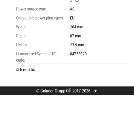
Power source type
:
AC
Compatible power plug types
:
EU
Width
:
204 mm
Depth
:
87 mm
Height
:
23.9 mm
Harmonized System (HS)
84733020
code
:
© Icecat.biz
© Galador Grupp OÜ 2017-2026
▼
© Galador Grupp OÜ
Mis on Galador?
Kõik õigused kaitstud.
Firmast
Privaatsusteavitus
Kontaktid
Kuidas osta?
Leia abi