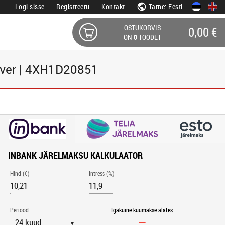
Logi sisse
Registreeru
Kontakt
Tarne: Eesti
OSTUKORVIS
0,00 €
ON
0
TOODET
iver | 4XH1D20851
INBANK JÄRELMAKSU KALKULAATOR
Hind (€)
Intress (%)
Periood
Igakuine kuumakse alates
▼