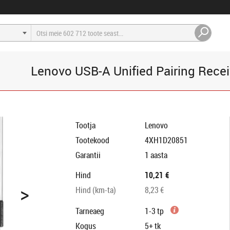
Lenovo USB-A Unified Pairing Rece
Tootja
Lenovo
Tootekood
4XH1D20851
Garantii
1 aasta
Hind
10,21 €
>
Hind (km-ta)
8,23 €
Tarneaeg
1-3 tp
Kogus
5+
tk