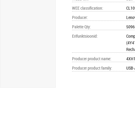
WEE classification
:
CL10
Producer
:
Leno
Palette Qty
:
5096
Erifunktsioonid
:
Compa
(4Y4
Rech
Producer product name
:
4XH
Producer product family
:
USB-A