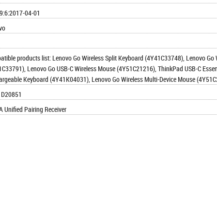
9:6:2017-04-01
vo
tible products list: Lenovo Go Wireless Split Keyboard (4Y41C33748), Lenovo Go
1C33791), Lenovo Go USB-C Wireless Mouse (4Y51C21216), ThinkPad USB-C Essent
argeable Keyboard (4Y41K04031), Lenovo Go Wireless Multi-Device Mouse (4Y51C
1D20851
 Unified Pairing Receiver