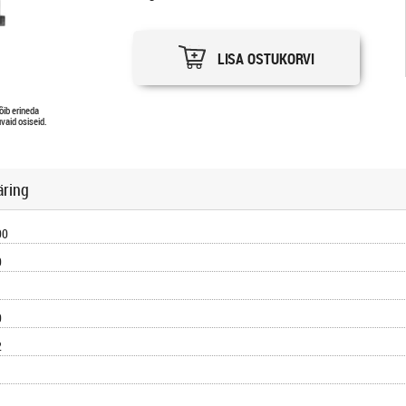
LISA OSTUKORVI
õib erineda
vaid osiseid.
äring
00
0
0
2