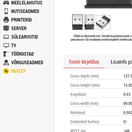
MEELELAHUTUS
NUTISEADMED
PRINTERID
SERVER
SÜLEARVUTID
Pildid on illustratiivsed. Nendel kujutatud toode v
pakutavast või sisaldada tootekomplekti mittekuulu
TV
TÖÖRIISTAD
Toote kirjeldus
Lisainfo p
VÕRGUSEADMED
OUTLET
Gross depth (mm)
:
127.
Gross height (mm)
:
15.0
Kogukaal
:
0.03
Gross width (mm)
:
89.0
Netokaal
:
0.00
Embeeded battery
:
Ei
WEEE tax
:
Jah