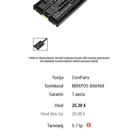
Pildid on illustratiivsed. Nendel kujutatud toode võib erineda pakutavast
või sisaldada tootekomplekti mittekuuluvaid osiseid.
Tootja
CoreParts
Tootekood
MBXPOS-BA0468
Garantii
1 aasta
Hind
25,30 €
Hind (km-ta)
20,40 €
Tarneaeg
5-7 tp