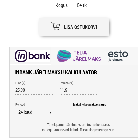
Kogus
5+
tk
LISA OSTUKORVI
INBANK JÄRELMAKSU KALKULAATOR
Hind (€)
Intress (%)
Periood
Igakuine kuumakse alates
▼
Tähelepanu! Järelmaks on finantskohustus,
millega kaasnevad kulud.
Tutvu tingimustega siin.