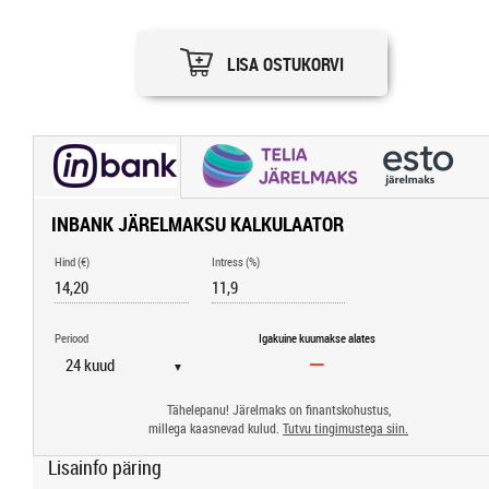
LISA OSTUKORVI
INBANK JÄRELMAKSU KALKULAATOR
Hind (€)
Intress (%)
Periood
Igakuine kuumakse alates
▼
Tähelepanu! Järelmaks on finantskohustus,
millega kaasnevad kulud.
Tutvu tingimustega siin.
Lisainfo päring