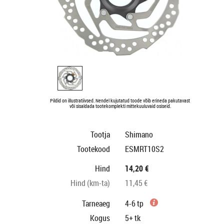
Pildid on illustratiivsed. Nendel kujutatud toode võib erineda pakutavast
või sisaldada tootekomplekti mittekuuluvaid osiseid.
Tootja
Shimano
Tootekood
ESMRT10S2
Hind
14,20 €
Hind (km-ta)
11,45 €
Tarneaeg
4-6 tp
Kogus
5+
tk