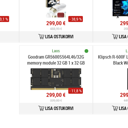
40,1 %
- 38,9 %
299,00 €
299
488,99 €
39
LISA OSTUKORVI
LISA
Laos
L
Goodram GR5600S564L46/32G
Klipsch R-600F 
memory module 32 GB 1 x 32 GB
Black W
DDR5 262-pin SO-DIMM
- 11,8 %
299,00 €
299
339,00 €
44
LISA OSTUKORVI
LISA