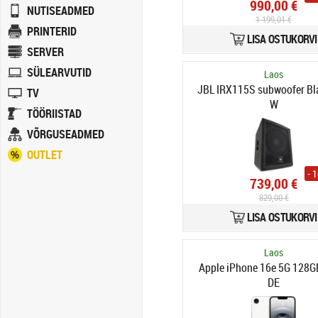
990,00 €
NUTISEADMED
1 199,01 €
PRINTERID
LISA OSTUKORVI
SERVER
SÜLEARVUTID
Laos
JBL IRX115S subwoofer Bl
TV
W
TÖÖRIISTAD
VÕRGUSEADMED
OUTLET
- 
739,00 €
829,00 €
LISA OSTUKORVI
Laos
Apple iPhone 16e 5G 128G
DE