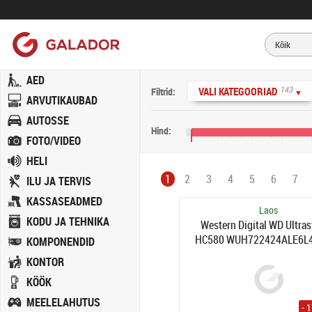
AED
143
VALI KATEGOORIAD
Filtrid:
▼
ARVUTIKAUBAD
AUTOSSE
Hind:
FOTO/VIDEO
0 €
80 €
160 €
240 €
32
HELI
1
2
3
4
5
6
7
ILU JA TERVIS
KASSASEADMED
Laos
KODU JA TEHNIKA
Western Digital WD Ultras
HC580 WUH722424ALE6L4 
KOMPONENDID
disk - 24TB - 3.5" - SATA 
KONTOR
7200 rpm - buffer: 5
KÖÖK
MEELELAHUTUS
- 