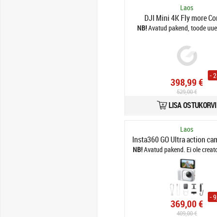
Laos
DJI Mini 4K Fly more C
Avatud pakend, toode uue
- 
398,99 €
529,00 €
LISA OSTUKORVI
Laos
Insta360 GO Ultra action ca
Avatud pakend. Ei ole creat
- 
369,00 €
409,00 €