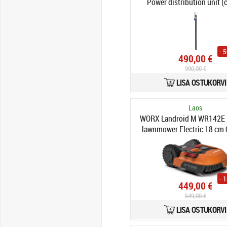
Power distribution unit (
mounted i rack) - measur
withdrawal - AC 200/208/2
7360 VA
- 
490,00 €
990,00 €
LISA OSTUKORVI
Laos
WORX Landroid M WR142E 
lawnmower Electric 18 cm 
width
- 
449,00 €
549,00 €
LISA OSTUKORVI