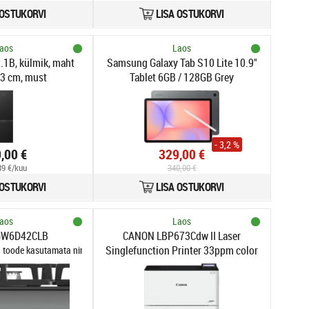
 OSTUKORVI
LISA OSTUKORVI
aos
Laos
: 3840x2160, 16:9, 400cd/m², 1000:1, 1ms, 144Hz, DCI-P3>98%, HDR10
1B, külmik, maht
Samsung Galaxy Tab S10 Lite 10.9"
43 cm, must
Tablet 6GB / 128GB Grey
- 3,2 %
,00 €
329,00 €
,89 €/kuu
340,00 €
 OSTUKORVI
LISA OSTUKORVI
aos
Laos
 GW6D42CLB
CANON LBP673Cdw II Laser
Singlefunction Printer 33ppm color
 toode kasutamata ning uus.
A4