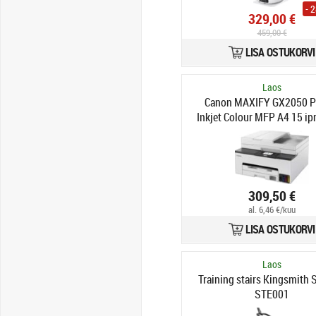
- 
329,00 €
459,00 €
LISA OSTUKORVI
Laos
Canon MAXIFY GX2050 Pr
Inkjet Colour MFP A4 15 ip
Ethernet LAN USB
309,50 €
al. 6,46 €/kuu
LISA OSTUKORVI
Laos
Training stairs Kingsmith S
STE001