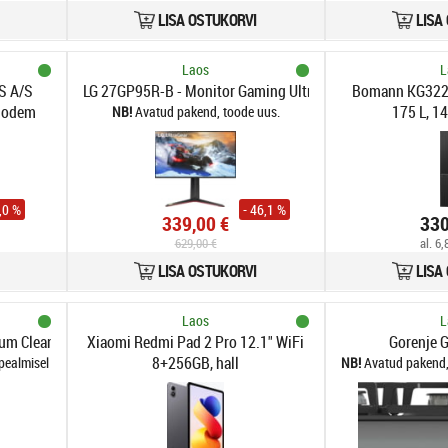
LISA OSTUKORVI
LISA
Laos
L
S A/S
LG 27GP95R-B - Monitor Gaming Ultragear (Panel NanoIPS
Bomann KG322.
Modem
175 L, 1
Avatud pakend, toode uus.
3,0 %
- 46,1 %
339,00 €
330
629,00 €
al. 6
LISA OSTUKORVI
LISA
Laos
L
um Cleaner with Auto-Empty, Auto-Clean Mop, RoboSwing Technology
Xiaomi Redmi Pad 2 Pro 12.1" WiFi
Gorenje
8+256GB, hall
pealmisel osal, ei mõjuta toote kasutamist.
Avatud pakend,