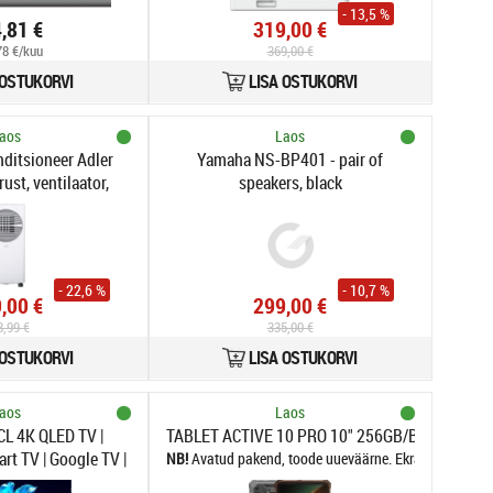
- 13,5 %
,81 €
319,00 €
,78 €/kuu
369,00 €
 OSTUKORVI
LISA OSTUKORVI
aos
Laos
nditsioneer Adler
Yamaha NS-BP401 - pair of
ust, ventilaator,
speakers, black
/h, 12000 BTU/h,
mile kuni 45m2, 13
- 22,6 %
- 10,7 %
,00 €
299,00 €
8,99 €
335,00 €
 OSTUKORVI
LISA OSTUKORVI
aos
Laos
ensity levels | Power type: Network | Additional features: skin type recogn
CL 4K QLED TV |
TABLET ACTIVE 10 PRO 10" 256GB/BLACK BLA
rt TV | Google TV |
Avatud pakend, toode uueväärne. Ekraanile paigald
| Black