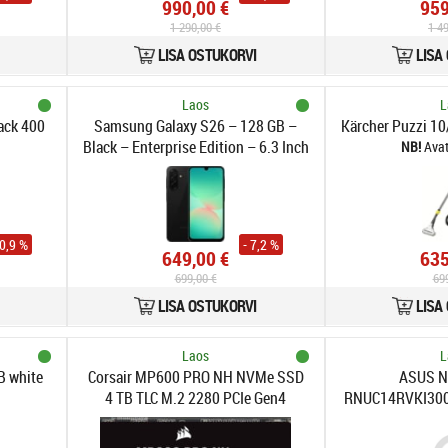
990,00 €
959
1 290,00 €
1 4
LISA OSTUKORVI
LISA
Laos
L
ack 400
Samsung Galaxy S26 – 128 GB –
Kärcher Puzzi 10
Black – Enterprise Edition – 6.3 Inch
Ava
AMOLED Display
10,9 %
- 7,2 %
649,00 €
635
699,00 €
69
LISA OSTUKORVI
LISA
Laos
L
B white
Corsair MP600 PRO NH NVMe SSD
ASUS N
4 TB TLC M.2 2280 PCIe Gen4
RNUC14RVKI3000
3 Core100U 16
Windo