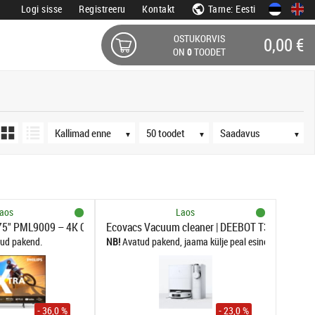
Logi sisse
Registreeru
Kontakt
Tarne: Eesti
OSTUKORVIS
0,00 €
ON
0
TOODET
Järjestus
Tooteid lehel
Saadavus
▼
▼
▼
aos
Laos
 75" PML9009 – 4K QD Mini-LED Ambilight TV
Ecovacs Vacuum cleaner | DEEBOT T30S COMBO | W
ud pakend.
Avatud pakend, jaama külje peal esineb visuaalne 
- 36,0 %
- 23,0 %