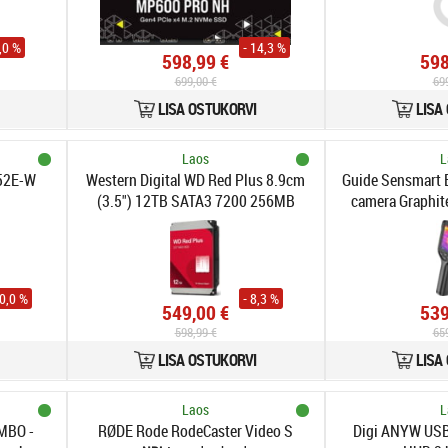
9,0 %
- 14,3 %
598,99 €
598
699,00 €
69
LISA OSTUKORVI
LISA
Laos
L
N52E-W
Western Digital WD Red Plus 8.9cm
Guide Sensmart 
(3.5") 12TB SATA3 7200 256MB
camera Graphite
WD120EFGX intern
Built-in 
20,0 %
- 8,3 %
549,00 €
539
598,99 €
65
LISA OSTUKORVI
LISA
Laos
L
MBO -
RØDE Rode RodeCaster Video S
Digi ANYW USB