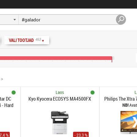
463
VALI TOOTJAD
▼
0 €
400 €
480 €
560 €
640 €
720 €
800 €
880 €
960 €
>
Laos
L
tar DC
Kyo Kyocera ECOSYS MA4500FX
Philips The Xtra
- Hard
Avat
6Gb/s -
12
17,4 %
- 23,3 %