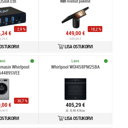
USBA Eth
Avatud pakend
- 2,9 %
- 18,2 %
,34 €
449,00 €
9,79 €
549,00 €
 OSTUKORVI
LISA OSTUKORVI
aos
Laos
R400 | ClearMR 13000
umasin Whirlpool
Whirlpool WOI4S8PM2SBA
64489SVEE
- 30,7 %
,00 €
405,29 €
0,00 €
al. 8,46 €/kuu
 OSTUKORVI
LISA OSTUKORVI