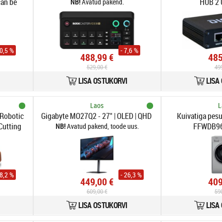
can be
HUB 2 
Avatud pakend.
ed at
30 V -
50,5 %
- 7,6 %
488,99 €
485
529,00 €
49
LISA OSTUKORVI
LISA
Laos
L
Robotic
Gigabyte MO27Q2 - 27" | OLED | QHD | 0.03ms | 240Hz | HD
Kuivatiga pes
Cutting
FFWDB9
Avatud pakend, toode uus.
18,2 %
- 26,3 %
449,00 €
409
609,00 €
59
LISA OSTUKORVI
LISA