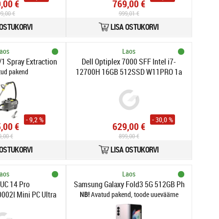
,00 €
769,00 €
99,00 €
999,01 €
 OSTUKORVI
LISA OSTUKORVI
aos
Laos
/1 Spray Extraction Cleaner 1.100-130.0
Dell Optiplex 7000 SFF Intel i7-
12700H 16GB 512SSD W11PRO 1a
tud pakend
gar refurb
- 9,2 %
- 30,0 %
,00 €
629,00 €
9,00 €
899,00 €
 OSTUKORVI
LISA OSTUKORVI
aos
Laos
UC 14 Pro
Samsung Galaxy Fold3 5G 512GB Phantom Sil
02I Mini PC Ultra
Avatud pakend, toode uueväärne
GB DDR5 256GBSSD
ws 11PRO