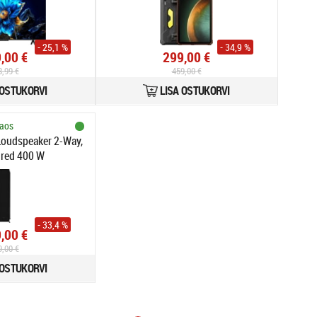
- 25,1 %
- 34,9 %
,00 €
299,00 €
8,99 €
459,00 €
 OSTUKORVI
LISA OSTUKORVI
aos
Loudspeaker 2-Way,
ired 400 W
- 33,4 %
,00 €
9,00 €
 OSTUKORVI