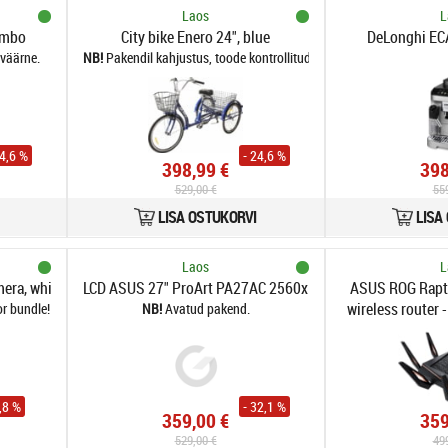
Laos
L
ombo
City bike Enero 24", blue
DeLonghi E
väärne.
Pakendil kahjustus, toode kontrollitud, korras ning uueväärne.
24,6 %
- 24,6 %
398,99 €
398
529,00 €
55
LISA OSTUKORVI
LISA
Laos
L
mera, white
LCD ASUS 27" ProArt PA27AC 2560x1440p IPS 60Hz 5ms 
ASUS ROG Rapt
wireless router -
or bundle!
Avatud pakend.
4-port switch | A
band) / 5 
9,8 %
- 32,1 %
359,00 €
359
529,00 €
49