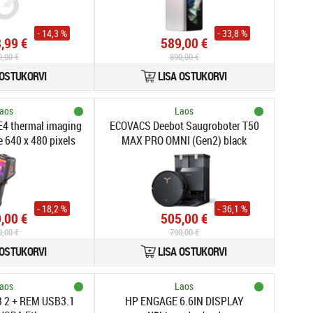
- 14,3 %
- 33,8 %
,99 €
589,00 €
9,00 €
890,00 €
 OSTUKORVI
LISA OSTUKORVI
aos
Laos
E4 thermal imaging
ECOVACS Deebot Saugroboter T50
 640 x 480 pixels
MAX PRO OMNI (Gen2) black
display LCD
- 18,2 %
- 36,1 %
,00 €
505,00 €
9,00 €
790,00 €
 OSTUKORVI
LISA OSTUKORVI
aos
Laos
 2 + REM USB3.1
HP ENGAGE 6.6IN DISPLAY