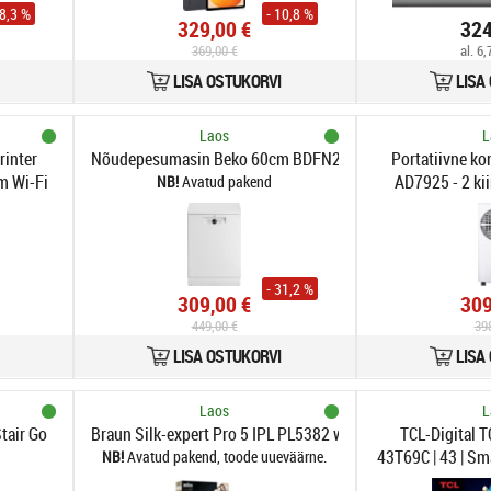
28,3 %
- 10,8 %
329,00 €
324
369,00 €
al. 6
LISA OSTUKORVI
LISA
Laos
L
inter
Nõudepesumasin Beko 60cm BDFN26540WP
Portatiivne ko
m Wi-Fi
AD7925 - 2 kiir
Avatud pakend
õhuvool 450m3
pult, sobib ruu
- 31,2 %
309,00 €
309
449,00 €
39
LISA OSTUKORVI
LISA
Laos
L
tair Go
Braun Silk-expert Pro 5 IPL PL5382 white-gold - IPL | 10 int
TCL-Digital T
43T69C | 43 | Sma
Avatud pakend, toode uueväärne.
UHD 