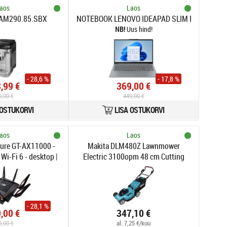
aos
Laos
CAM290.85.SBX
NOTEBOOK LENOVO IDEAPAD SLIM I3 8/128GB
Uus hind!
- 28,6 %
- 17,8 %
,99 €
369,00 €
9,00 €
449,00 €
 OSTUKORVI
LISA OSTUKORVI
aos
Laos
HDR 100% sRGB Thundebolt 3
ure GT-AX11000 -
Makita DLM480Z Lawnmower
 Wi-Fi 6 - desktop |
Electric 3100opm 48 cm Cutting
X11000 | 2.4 GHz (1
width
GHz (2 bands)
- 28,1 %
,00 €
347,10 €
9,00 €
al. 7,25 €/kuu