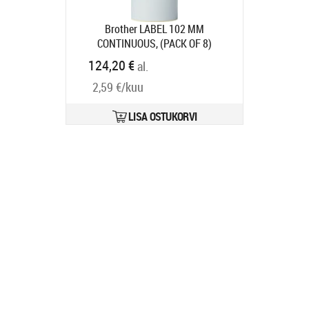
Brother LABEL 102 MM
CONTINUOUS, (PACK OF 8)
Tootekood:
BDE1J000102102
124,20 €
al.
Tarneaeg 7-9 tp
2,59 €/kuu
LISA OSTUKORVI