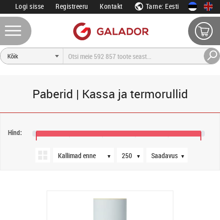
Logi sisse
Registreeru
Kontakt
Tarne: Eesti
Paberid | Kassa ja termorullid
Järjestus
Tooteid lehel
Saadavus
Hind:
124 €
128 €
▼
▼
▼