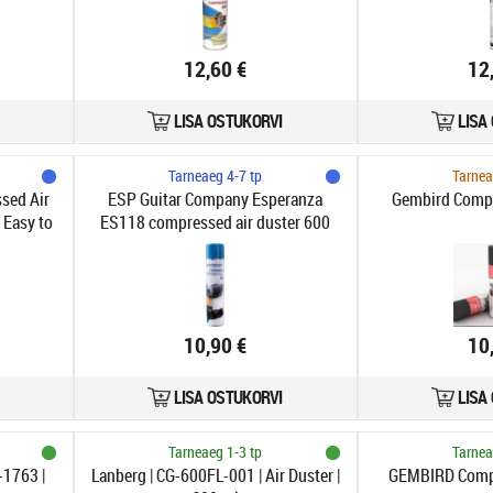
12,60 €
12
LISA OSTUKORVI
LISA
Tarneaeg 4-7 tp
Tarnea
sed Air
ESP Guitar Company Esperanza
Gembird Compr
 Easy to
ES118 compressed air duster 600
aces
ml
10,90 €
10
LISA OSTUKORVI
LISA
Tarneaeg 1-3 tp
Tarnea
-1763 |
Lanberg | CG-600FL-001 | Air Duster |
GEMBIRD Compr