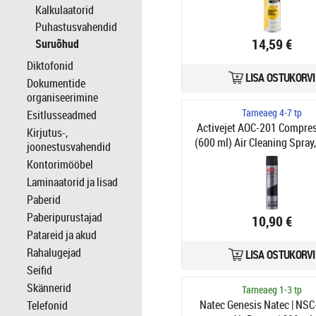
Kalkulaatorid
Puhastusvahendid
14,59 €
Suruõhud
Diktofonid
LISA OSTUKORVI
Dokumentide
organiseerimine
Tarneaeg 4-7 tp
Esitlusseadmed
Activejet AOC-201 Compres
Kirjutus-,
(600 ml) Air Cleaning Spray,
joonestusvahendid
Clean Hard to Reach Pl
Kontorimööbel
Laminaatorid ja lisad
Paberid
Paberipurustajad
10,90 €
Patareid ja akud
Rahalugejad
LISA OSTUKORVI
Seifid
Skännerid
Tarneaeg 1-3 tp
Natec Genesis Natec | NSC
Telefonid