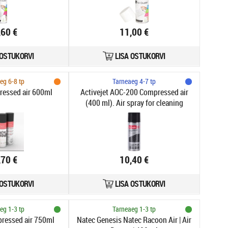
,60 €
11,00 €
 OSTUKORVI
LISA OSTUKORVI
eg 6-8 tp
Tarneaeg 4-7 tp
essed air 600ml
Activejet AOC-200 Compressed air
(400 ml). Air spray for cleaning
hard-to-reach places
,70 €
10,40 €
 OSTUKORVI
LISA OSTUKORVI
eg 1-3 tp
Tarneaeg 1-3 tp
essed air 750ml
Natec Genesis Natec Racoon Air | Air