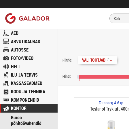
AED
ARVUTIKAUBAD
AUTOSSE
FOTO/VIDEO
7
VALI TOOTJAD
Filtrid:
▼
HELI
ILU JA TERVIS
Hind:
KASSASEADMED
6 €
KODU JA TEHNIKA
KOMPONENDID
Tarneaeg 4-6 tp
KONTOR
Teslanol Trykluft 400
Büroo
põhitöövahendid