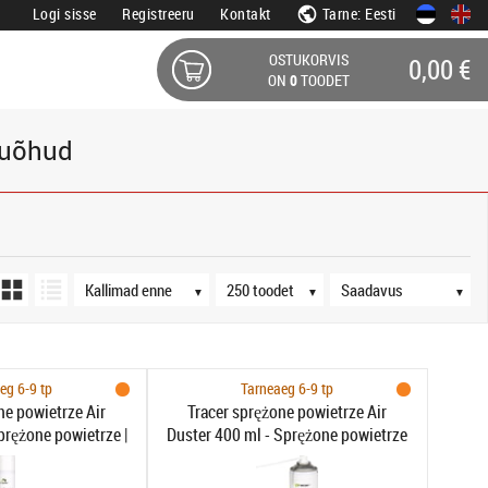
Logi sisse
Registreeru
Kontakt
Tarne: Eesti
OSTUKORVIS
0,00 €
ON
0
TOODET
ruõhud
Järjestus
Tooteid lehel
Saadavus
▼
▼
▼
eg 6-9 tp
Tarneaeg 6-9 tp
ne powietrze Air
Tracer sprężone powietrze Air
prężone powietrze |
Duster 400 ml - Sprężone powietrze
er | 600 ml
| pojemność 400 ml | rurka w
zestawie