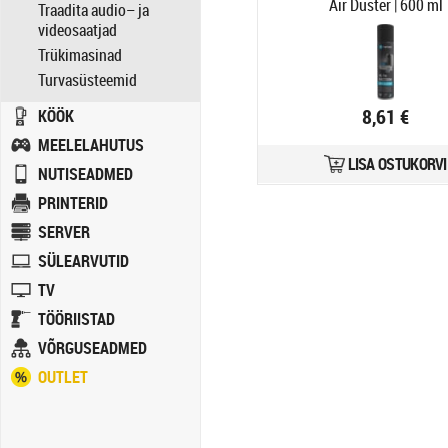
Air Duster | 600 ml
Traadita audio– ja
videosaatjad
Trükimasinad
Turvasüsteemid
8,61 €
KÖÖK
MEELELAHUTUS
LISA OSTUKORVI
NUTISEADMED
PRINTERID
SERVER
SÜLEARVUTID
TV
TÖÖRIISTAD
VÕRGUSEADMED
OUTLET