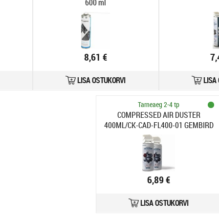
600 ml
8,61 €
7,
LISA OSTUKORVI
LISA
Tarneaeg 2-4 tp
COMPRESSED AIR DUSTER
400ML/CK-CAD-FL400-01 GEMBIRD
6,89 €
LISA OSTUKORVI