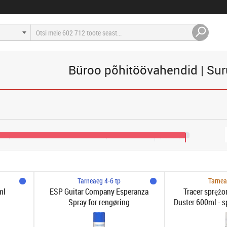
Büroo põhitöövahendid | Su
14 €
15 €
Tarneaeg 4-6 tp
Tarnea
ml
ESP Guitar Company Esperanza
Tracer sprężo
Spray for rengøring
Duster 600ml - s
Air Dust