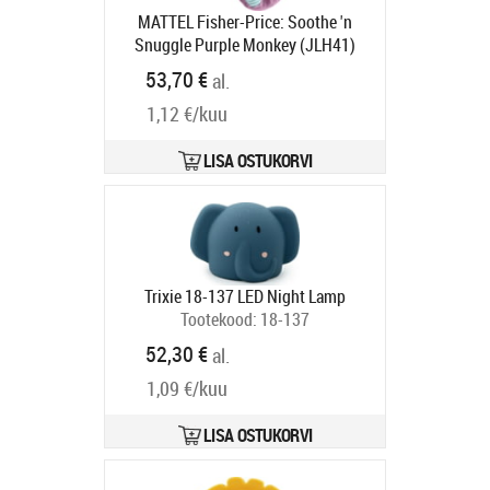
MATTEL Fisher-Price: Soothe 'n
Snuggle Purple Monkey (JLH41)
Tootekood:
JLH41
53,70 €
al.
Tarneaeg 6-9 tp
1,12 €/kuu
LISA OSTUKORVI
Trixie 18-137 LED Night Lamp
Tootekood:
18-137
Tarneaeg 2-4 tp
52,30 €
al.
1,09 €/kuu
LISA OSTUKORVI