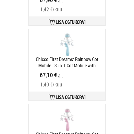
al.
1,42 €/kuu
LISA OSTUKORVI
Chicco First Dreams: Rainbow Cot
Mobile - 3-in-1 Cot Mobile with
Rainbow Projection Blue (Y01-
67,10 €
al.
11041-20)
Tootekood:
Y01-11041-
1,40 €/kuu
20
Tarneaeg 6-9 tp
LISA OSTUKORVI