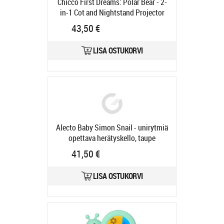
Chicco First Dreams: Polar Bear - 2-
in-1 Cot and Nightstand Projector
Blue (Y01-11558-20)
Tootekood:
43,50 €
Y01-11558-20
Tarneaeg 6-9 tp
LISA OSTUKORVI
Alecto Baby Simon Snail - unirytmiä
opettava herätyskello, taupe
Tootekood:
BC110BE SIMON
41,50 €
Tarneaeg 4-6 tp
LISA OSTUKORVI