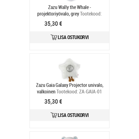
Zazu Wally the Whale -
projektoriyövalo, grey
Tootekood:
ZA-WALLY-01
35,30 €
Tarneaeg 4-6 tp
LISA OSTUKORVI
Zazu Gaia Galaxy Projector univalo,
valkoinen
Tootekood:
ZA-GAIA-01
Tarneaeg 4-6 tp
35,30 €
LISA OSTUKORVI