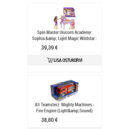
Spin Master Unicorn Academy:
Sophia &amp; Light Magic Wildstar -
Mini Doll &amp; Unicorn (6067325)
39,39 €
Tootekood:
6067325
Tarneaeg 6-9 tp
LISA OSTUKORVI
AS Teamsterz: Mighty Machines -
Fire Engine (Light&amp;Sound)
(7535-17119)
Tootekood:
7535-
38,80 €
17119
Tarneaeg 6-9 tp