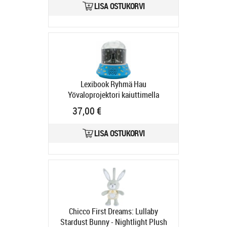
LISA OSTUKORVI
Lexibook Ryhmä Hau
Yövaloprojektori kaiuttimella
Tootekood:
89002
37,00 €
Tarneaeg 4-6 tp
LISA OSTUKORVI
Chicco First Dreams: Lullaby
Stardust Bunny - Nightlight Plush