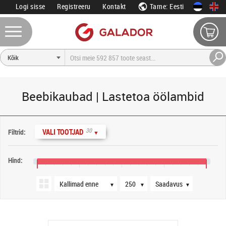
Logi sisse
Registreeru
Kontakt
Tarne: Eesti
Beebikaubad | Lastetoa öölambid
Järjestus
Tooteid lehel
Saadavus
30
VALI TOOTJAD
Filtrid:
▼
Hind:
10 €
50 €
90 €
130 €
170 €
▼
▼
▼