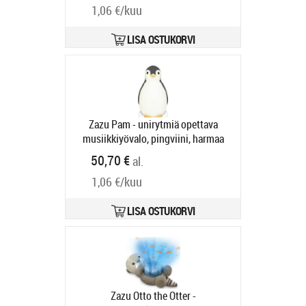
Tarneaeg 6-9 tp
1,06 €/kuu
LISA OSTUKORVI
Zazu Pam - unirytmiä opettava
musiikkiyövalo, pingviini, harmaa
Tootekood:
ZA-PAM-01
50,70 €
al.
Tarneaeg 4-6 tp
1,06 €/kuu
LISA OSTUKORVI
Zazu Otto the Otter -