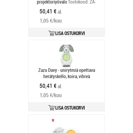
projektoriyövalo
Tootekood:
ZA-
OTTO-01
50,41 €
al.
Tarneaeg 4-6 tp
1,05 €/kuu
LISA OSTUKORVI
Zazu Davy - unirytmiä opettava
herätyskello, koira, vihreä
Tootekood:
ZA-DAVY-02
50,41 €
al.
Tarneaeg 4-6 tp
1,05 €/kuu
LISA OSTUKORVI