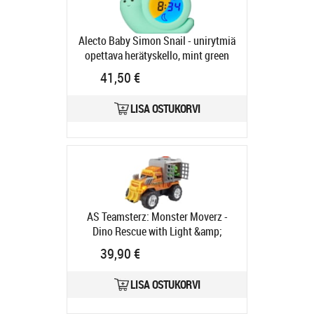
Alecto Baby Simon Snail - unirytmiä
opettava herätyskello, mint green
Tootekood:
BC110GNSIMON
41,50 €
Tarneaeg 4-6 tp
LISA OSTUKORVI
AS Teamsterz: Monster Moverz -
Dino Rescue with Light &amp;
Sound (7535-17115)
Tootekood:
39,90 €
7535-17115
Tarneaeg 6-9 tp
LISA OSTUKORVI