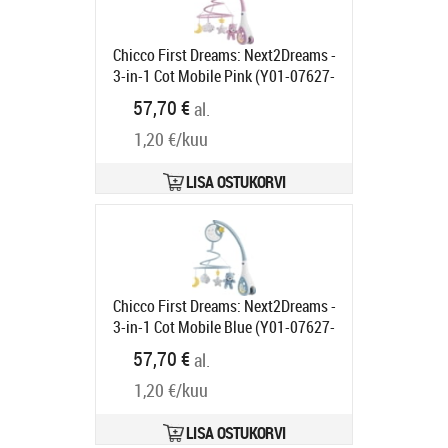
Chicco First Dreams: Next2Dreams -
3-in-1 Cot Mobile Pink (Y01-07627-
10)
Tootekood:
Y01-07627-10
57,70 €
al.
Tarneaeg 6-9 tp
1,20 €/kuu
LISA OSTUKORVI
Chicco First Dreams: Next2Dreams -
3-in-1 Cot Mobile Blue (Y01-07627-
20)
Tootekood:
Y01-07627-20
57,70 €
al.
Tarneaeg 6-9 tp
1,20 €/kuu
LISA OSTUKORVI