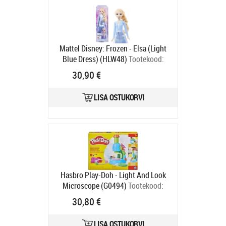
Mattel Disney: Frozen - Elsa (Light
Blue Dress) (HLW48)
Tootekood:
HLW46
30,90 €
Tarneaeg 6-9 tp
LISA OSTUKORVI
Hasbro Play-Doh - Light And Look
Microscope (G0494)
Tootekood:
G0494
30,80 €
Tarneaeg 6-9 tp
LISA OSTUKORVI