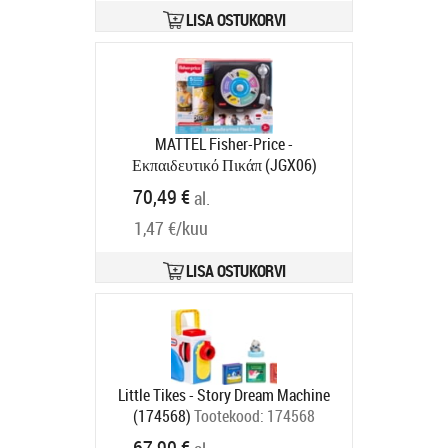
LISA OSTUKORVI
MATTEL Fisher-Price -
Εκπαιδευτικό Πικάπ (JGX06)
Tootekood:
JGX06
70,49 €
al.
Tarneaeg 6-9 tp
1,47 €/kuu
LISA OSTUKORVI
Little Tikes - Story Dream Machine
(174568)
Tootekood:
174568
Tarneaeg 6-9 tp
67,90 €