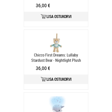
(Y01-11129-00)
Tootekood:
Y01-
36,00 €
11129-00
Tarneaeg 6-9 tp
LISA OSTUKORVI
Chicco First Dreams: Lullaby
Stardust Bear - Nightlight Plush
(Y01-11128-00)
Tootekood:
Y01-
36,00 €
11128-00
Tarneaeg 6-9 tp
LISA OSTUKORVI