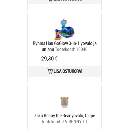
Ryhmä Hau GoGlow 3-in-1 yövalo ja
uniapu
Tootekood:
10040
Tarneaeg 4-6 tp
29,30 €
LISA OSTUKORVI
Zazu Benny the Bear yövalo, taupe
Tootekood:
ZA-BENNY-01
Tarneaeg 4-6 tp