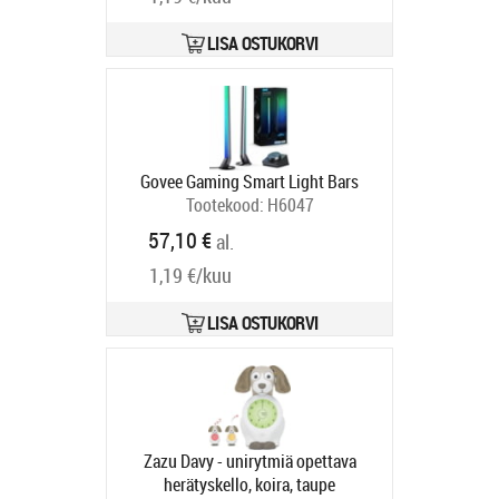
LISA OSTUKORVI
Govee Gaming Smart Light Bars
Tootekood:
H6047
Tarneaeg 6-9 tp
57,10 €
al.
1,19 €/kuu
LISA OSTUKORVI
Zazu Davy - unirytmiä opettava
herätyskello, koira, taupe