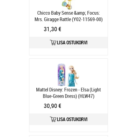
Chicco Baby Sense &amp; Focus:
Mrs. Giragge Rattle (Y02-11569-00)
Tootekood:
Y02-11569-00
31,30 €
Tarneaeg 6-9 tp
LISA OSTUKORVI
Mattel Disney: Frozen - Elsa (Light
Blue-Green Dress) (HLW47)
Tootekood:
HLW46
30,90 €
Tarneaeg 6-9 tp
LISA OSTUKORVI