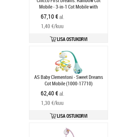
Chicco First Dreams: Rainbow Cot
Mobile - 3-in-1 Cot Mobile with
Rainbow Projection Pink (Y01-
67,10 €
al.
11041-10)
Tootekood:
Y01-11041-
1,40 €/kuu
10
Tarneaeg 6-9 tp
LISA OSTUKORVI
AS Baby Clementoni - Sweet Dreams
Cot Mobile (1000-17710)
Tootekood:
1000-17710
62,40 €
al.
Tarneaeg 6-9 tp
1,30 €/kuu
LISA OSTUKORVI