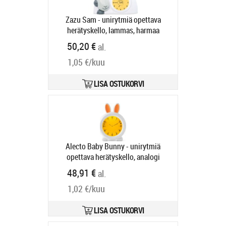
Zazu Sam - unirytmiä opettava
herätyskello, lammas, harmaa
Tootekood:
ZAZUS120
50,20 €
al.
Tarneaeg 4-6 tp
1,05 €/kuu
LISA OSTUKORVI
Alecto Baby Bunny - unirytmiä
opettava herätyskello, analogi
Tootekood:
BC100BUNNY
48,91 €
al.
Tarneaeg 4-6 tp
1,02 €/kuu
LISA OSTUKORVI