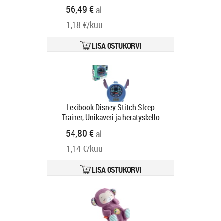
Tootekood:
ZA-DAVY-01
56,49 €
al.
Tarneaeg 4-6 tp
1,18 €/kuu
LISA OSTUKORVI
Lexibook Disney Stitch Sleep
Trainer, Unikaveri ja herätyskello
Tootekood:
10322
54,80 €
al.
Tarneaeg 4-6 tp
1,14 €/kuu
LISA OSTUKORVI