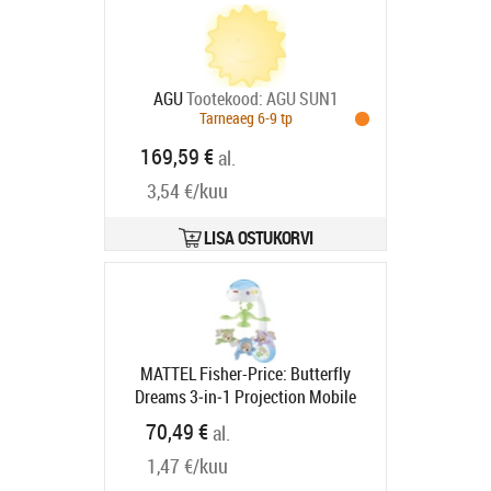
AGU
Tootekood:
AGU SUN1
Tarneaeg 6-9 tp
169,59 €
al.
3,54 €/kuu
LISA OSTUKORVI
MATTEL Fisher-Price: Butterfly
Dreams 3‑in‑1 Projection Mobile
(CDN41)
Tootekood:
CDN41
70,49 €
al.
Tarneaeg 6-9 tp
1,47 €/kuu