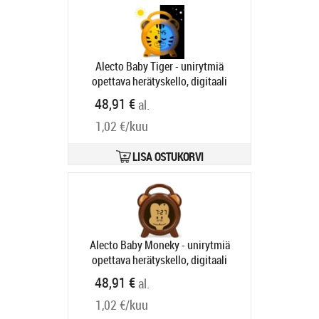
Alecto Baby Tiger - unirytmiä
opettava herätyskello, digitaali
Tootekood:
BC100TIGER
48,91 €
al.
Tarneaeg 4-6 tp
1,02 €/kuu
LISA OSTUKORVI
Alecto Baby Moneky - unirytmiä
opettava herätyskello, digitaali
Tootekood:
BC-100MONKEY
48,91 €
al.
Tarneaeg 4-6 tp
1,02 €/kuu