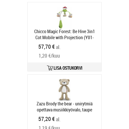
Chicco Magic Forest: Be Hive 3in1
Cot Mobile with Projection (Y01-
11080-00)
Tootekood:
Y01-11080-
57,70 €
al.
00
Tarneaeg 6-9 tp
1,20 €/kuu
LISA OSTUKORVI
Zazu Brody the bear - unirytmiä
opettava musiikkiyövalo, taupe
Tootekood:
ZA-BRODY-01
57,20 €
al.
Tarneaeg 4-6 tp
1,19 €/kuu