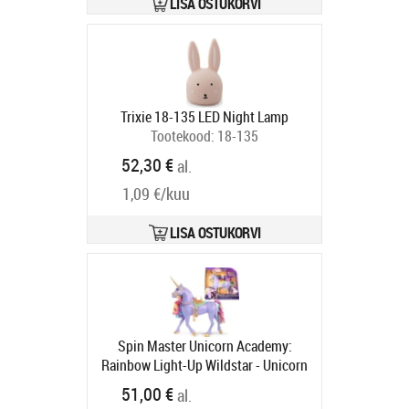
LISA OSTUKORVI
Trixie 18-135 LED Night Lamp
Tootekood:
18-135
Tarneaeg 2-4 tp
52,30 €
al.
1,09 €/kuu
LISA OSTUKORVI
Spin Master Unicorn Academy:
Rainbow Light-Up Wildstar - Unicorn
(Instrumental, English) (6071157)
51,00 €
al.
Tootekood:
6071157