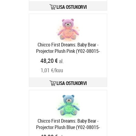
LISA OSTUKORVI
Chicco First Dreams: Baby Bear -
Projector Plush Pink (Y02-08015-
10)
Tootekood:
Y02-08015-10
48,20 €
al.
Tarneaeg 6-9 tp
1,01 €/kuu
LISA OSTUKORVI
Chicco First Dreams: Baby Bear -
Projector Plush Blue (Y02-08015-
20)
Tootekood:
Y02-08015-20