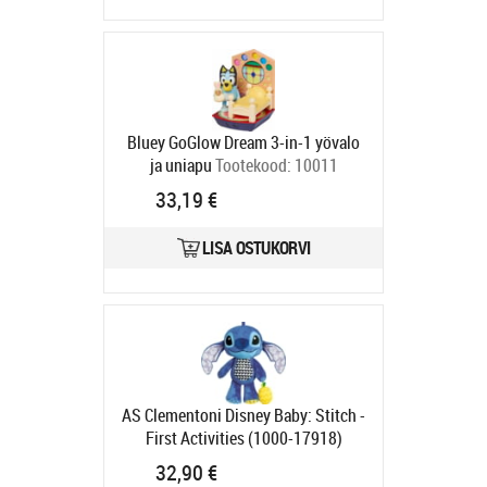
Bluey GoGlow Dream 3-in-1 yövalo
ja uniapu
Tootekood:
10011
Tarneaeg 4-6 tp
33,19 €
LISA OSTUKORVI
AS Clementoni Disney Baby: Stitch -
First Activities (1000-17918)
Tootekood:
1000-17918
32,90 €
Tarneaeg 6-9 tp