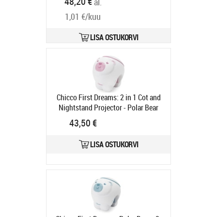
48,20 €
al.
Tarneaeg 6-9 tp
1,01 €/kuu
LISA OSTUKORVI
Chicco First Dreams: 2 in 1 Cot and
Nightstand Projector - Polar Bear
Pink (Y01-11558-10)
Tootekood:
43,50 €
Y01-11558-10
Tarneaeg 6-9 tp
LISA OSTUKORVI