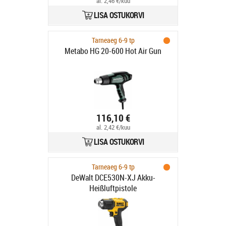
al. 2,46 €/kuu
LISA OSTUKORVI
Tarneaeg 6-9 tp
Metabo HG 20-600 Hot Air Gun
116,10 €
al. 2,42 €/kuu
LISA OSTUKORVI
Tarneaeg 6-9 tp
DeWalt DCE530N-XJ Akku-
Heißluftpistole