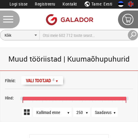
Logi sisse
Registreeru
Kontakt
Tarne: Eesti
Muud tööriistad | Kuumaõhupuhurid
Järjestus
Tooteid lehel
Saadavus
6
VALI TOOTJAD
Filtrid:
▼
Hind:
50 €
90 €
130 €
170 €
210 €
250 €
290 €
330 €
370 €
410 €
450 €
▼
▼
▼