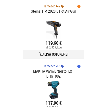
Tarneaeg 6-9 tp
Steinel HM 2020 E Hot Air Gun
119,60 €
al. 2,50 €/kuu
LISA OSTUKORVI
Tarneaeg 4-6 tp
MAKITA Varmluftpistol LXT
DHG180Z
117,90 €