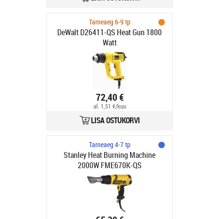
Tarneaeg 6-9 tp
DeWalt D26411-QS Heat Gun 1800
Watt
72,40 €
al. 1,51 €/kuu
LISA OSTUKORVI
Tarneaeg 4-7 tp
Stanley Heat Burning Machine
2000W FME670K-QS