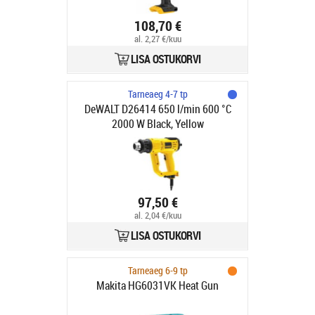
108,70 €
al. 2,27 €/kuu
LISA OSTUKORVI
Tarneaeg 4-7 tp
DeWALT D26414 650 l/min 600 °C
2000 W Black, Yellow
97,50 €
al. 2,04 €/kuu
LISA OSTUKORVI
Tarneaeg 6-9 tp
Makita HG6031VK Heat Gun