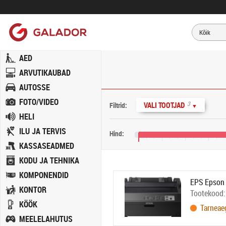
AED
ARVUTIKAUBAD
AUTOSSE
FOTO/VIDEO
3
VALI TOOTJAD
Filtrid:
▼
HELI
ILU JA TERVIS
Hind:
KASSASEADMED
20 €
100 €
180 €
260 €
KODU JA TEHNIKA
KOMPONENDID
EPS Epson 
KONTOR
Tootekood
KÖÖK
Tarneae
MEELELAHUTUS