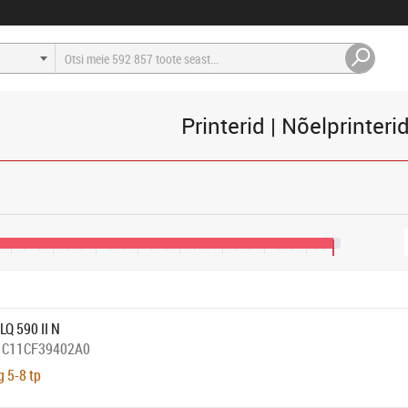
Printerid | Nõelprinteri
340 €
420 €
500 €
580 €
660 €
740 €
820 €
900 €
950 €
LQ 590 II N
:
C11CF39402A0
g 5-8 tp