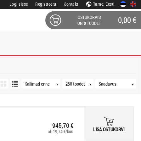
Logi sisse
Registreeru
Kontakt
Tarne: Eesti
OSTUKORVIS
0,00 €
ON
0
TOODET
d
Järjestus
Tooteid lehel
Saadavus
▼
▼
▼
945,70 €
LISA OSTUKORVI
al. 19,74 €/kuu