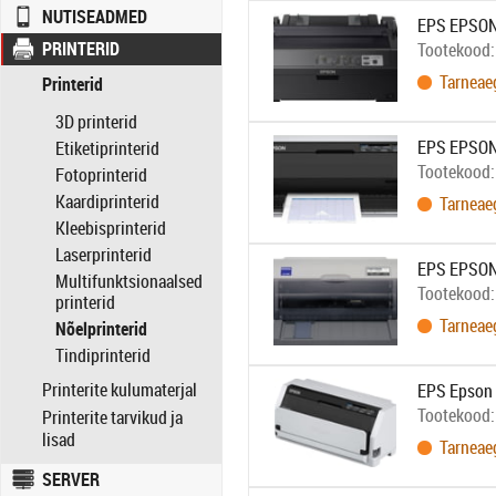
NUTISEADMED
EPS EPSON 
PRINTERID
Tootekood
Tarneae
Printerid
3D printerid
EPS EPSON 
Etiketiprinterid
Tootekood
Fotoprinterid
Kaardiprinterid
Tarneae
Kleebisprinterid
Laserprinterid
EPS EPSON
Multifunktsionaalsed
Tootekood
printerid
Tarneae
Nõelprinterid
Tindiprinterid
Printerite kulumaterjal
EPS Epson 
Tootekood
Printerite tarvikud ja
lisad
Tarneae
SERVER