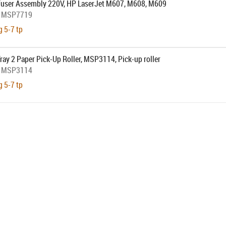
Fuser Assembly 220V, HP LaserJet M607, M608, M609
:
MSP7719
g 5-7 tp
ray 2 Paper Pick-Up Roller, MSP3114, Pick-up roller
:
MSP3114
g 5-7 tp