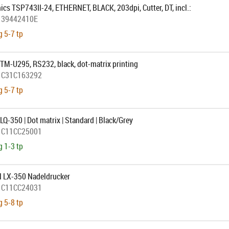
ics TSP743II-24, ETHERNET, BLACK, 203dpi, Cutter, DT, incl.:
:
39442410E
g 5-7 tp
TM-U295, RS232, black, dot-matrix printing
:
C31C163292
g 5-7 tp
Q-350 | Dot matrix | Standard | Black/Grey
:
C11CC25001
g 1-3 tp
 LX-350 Nadeldrucker
:
C11CC24031
g 5-8 tp