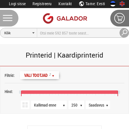
Logi sisse
Registreeru
Kontakt
Tarne: Eesti
Printerid | Kaardiprinterid
Järjestus
Tooteid lehel
Saadavus
2
VALI TOOTJAD
Filtrid:
▼
Hind:
200 €
360 €
520 €
680 €
840 €
1000 €
1160 €
1320 €
1480 €
1640 €
1800 €
▼
▼
▼