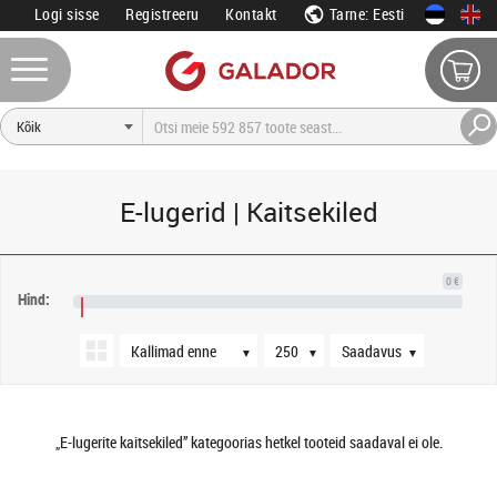
Logi sisse
Registreeru
Kontakt
Tarne: Eesti
E-lugerid | Kaitsekiled
Järjestus
Tooteid lehel
Saadavus
0 €
Hind:
NaN €
▼
▼
▼
„E-lugerite kaitsekiled” kategoorias hetkel tooteid saadaval ei ole.